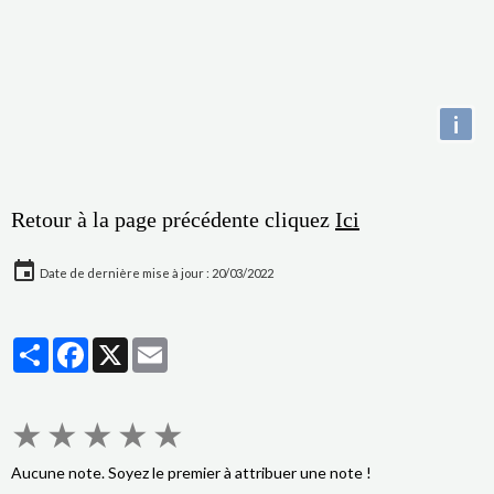
i
Retour à la page précédente cliquez
Ici
Date de dernière mise à jour : 20/03/2022
Partager
Facebook
X
Email
★
★
★
★
★
Aucune note. Soyez le premier à attribuer une note !