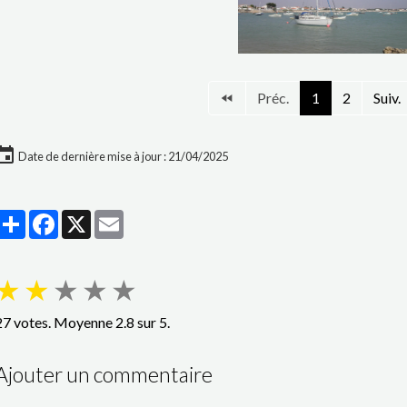
Préc.
1
2
Suiv.
Date de dernière mise à jour : 21/04/2025
Partager
Facebook
X
Email
★
★
★
★
★
27
votes. Moyenne
2.8
sur 5.
Ajouter un commentaire