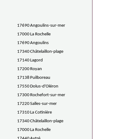
17690
Angoulins-sur-mer
17000
La Rochelle
17690
Angoulins
17340
Châtelaillon-plage
17140
Lagord
17200
Royan
17138
Puilboreau
17550
Dolus-d'Oléron
17300
Rochefort-sur-mer
17220
Salles-sur-mer
17310
La Cotinière
17340
Châtelaillon-plage
17000
La Rochelle
17440
Aytré