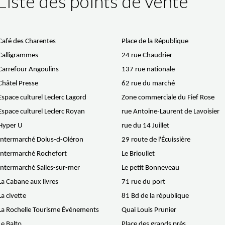
Liste des points de vente
Café des Charentes
Place de la République
Calligrammes
24 rue Chaudrier
Carrefour Angoulins
137 rue nationale
Châtel Presse
62 rue du marché
Espace culturel Leclerc Lagord
Zone commerciale du Fief Rose
Espace culturel Leclerc Royan
rue Antoine-Laurent de Lavoisier
Hyper U
rue du 14 Juillet
Intermarché Dolus-d-Oléron
29 route de l'Écuissière
Intermarché Rochefort
Le Brioullet
Intermarché Salles-sur-mer
Le petit Bonneveau
La Cabane aux livres
71 rue du port
La civette
81 Bd de la république
La Rochelle Tourisme Événements
Quai Louis Prunier
Le Balto
Place des grands près