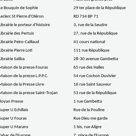
Le Bouquin de Sophie
29 ter place de la République
Leclerc St Pierre d'Oléron
RD 734 BP 71
Librairie le porteur d'histoire
3, rue de la Seudre
Librairie des Pertuis
27, rue de la République
Librairie Peiro-Caillaud
41 cours national
Librairie Pierre Loti
111 rue République
Librairie Saliba
28-30 avenue Gambetta
Maison de la presse Fouras
65 rue des Halles
Maison de la presse L.P.P.C.
54 rue Cochon Duvivier
Maison de la Presse Livre
16 rue Saint Sauveur
Maison de la presse Saint-Trojan
53 rue de la République
Royan Presse
1 rue Gambetta
Super U Echillais
Rue de la Pouline
Super U Fouras
Rue Dieu me garde
Super U Marans
1 bis, rue Aligre
Tabac de l'Europe
7, place de l'Europe